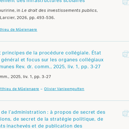
cement des infrastructures scolaires
ouririne, in
,
Le droit des investissements publics
 Larcier, 2026, pp. 493-536.
thieu de Mûelenaere
t principes de la procédure collégiale. État
x général et focus sur les organes collégiaux
unes Rev. dr. comm., 2025, liv. 1, pp. 3-27
., 2025, liv. 1, pp. 3-27
comm
tthieu de Mûelenaere
Olivier Vanleemputten
 de l’administration : à propos de secret des
ions, de secret de la stratégie politique, de
s inachevés et de publication des