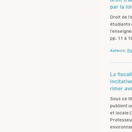
droit d’
par la lo
Droit de l
étudiants 
l’enseigne
pp. 11 à 1
Auteurs:
Fr
La fiscal
incitativ
rimer av
Sous ce t
publient u
et locale 
Professeur
environne