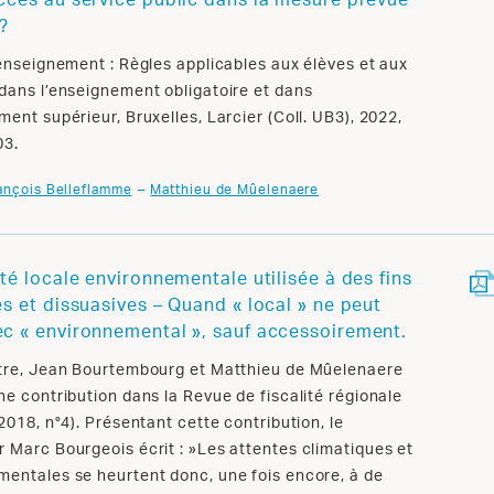
accès au service public dans la mesure prévue
i?
’enseignement : Règles applicables aux élèves et aux
dans l’enseignement obligatoire et dans
ment supérieur, Bruxelles, Larcier (Coll. UB3), 2022,
03.
ançois Belleflamme
Matthieu de Mûelenaere
ité locale environnementale utilisée à des fins
es et dissuasives – Quand « local » ne peut
ec « environnemental », sauf accessoirement.
itre, Jean Bourtembourg et Matthieu de Mûelenaere
ne contribution dans la Revue de fiscalité régionale
(2018, n°4). Présentant cette contribution, le
 Marc Bourgeois écrit : »Les attentes climatiques et
mentales se heurtent donc, une fois encore, à de