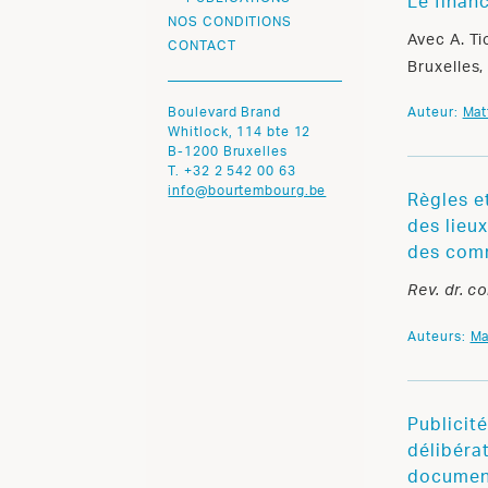
Le finan
NOS CONDITIONS
Avec A. Ti
CONTACT
Bruxelles,
Boulevard Brand
Auteur:
Mat
Whitlock, 114 bte 12
B-1200 Bruxelles
T. +32 2 542 00 63
info@bourtembourg.be
Règles e
des lieu
des comm
Rev. dr. 
Auteurs:
Ma
Publicité
délibérat
document