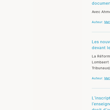
document
Avec Ahmed
Auteur:
Mat
Les nouv
devant l
La Réforme
Lombaert e
Tribunaux
Auteur:
Mat
L’inscri
l’enseign